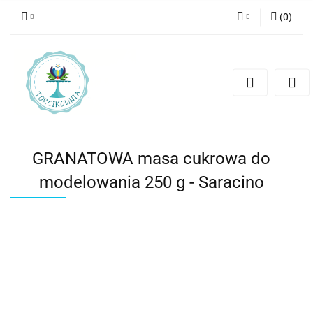
(
0
)
Zaloguj się
Zarejestruj się
Dodaj zgłoszenie
GRANATOWA masa cukrowa do
modelowania 250 g - Saracino