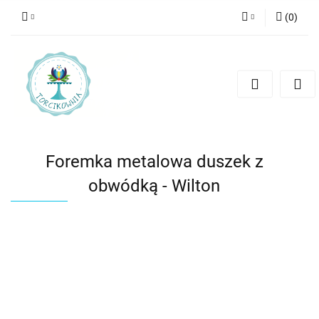
(
0
)
Zaloguj się
Zarejestruj się
Dodaj zgłoszenie
Foremka metalowa duszek z
obwódką - Wilton