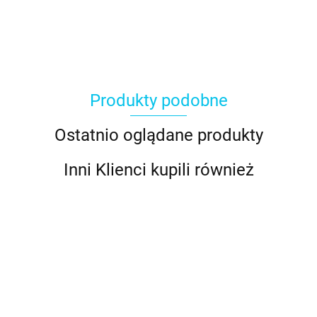
Produkty podobne
Ostatnio oglądane produkty
Inni Klienci kupili również
Foremka
Foremka
Foremk
Foremka
Foremka
do
z miękką
z miękk
do
do
ciastek,