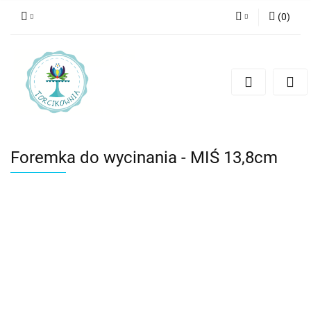
(
0
)
Zaloguj się
Zarejestruj się
Dodaj zgłoszenie
Foremka do wycinania - MIŚ 13,8cm