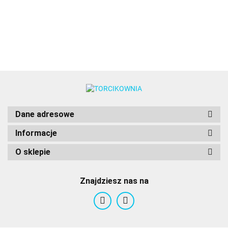
skarpeta) -
18.59
3szt. -
+ dynia
Wilton
ŚNIEŻYNKA
Wilton
Wilton
PME
2szt. -
- Wilton
Wilton
Dane adresowe
Informacje
O sklepie
Znajdziesz nas na