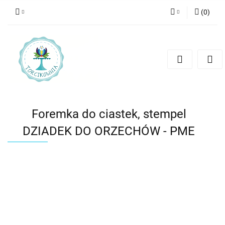
(
0
)
Zaloguj się
Zarejestruj się
Dodaj zgłoszenie
Foremka do ciastek, stempel
DZIADEK DO ORZECHÓW - PME