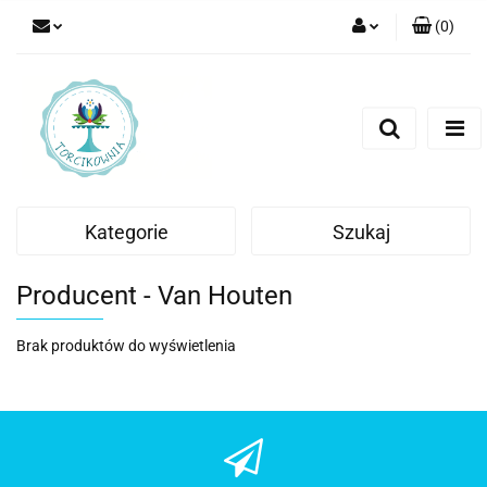
(
0
)
Zaloguj się
Zarejestruj się
Dodaj zgłoszenie
Kategorie
Szukaj
Producent - Van Houten
Brak produktów do wyświetlenia